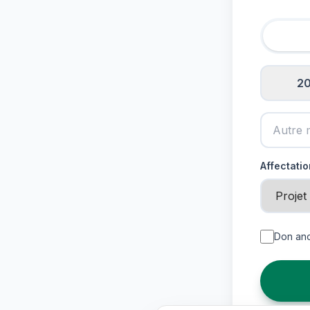
20
Affectati
Don a