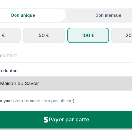
Don unique
Don mensuel
 €
50 €
100 €
20
on du don
nonyme
(votre nom ne sera pas affiche)
Payer par carte