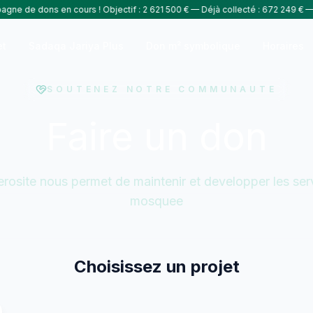
ne de dons en cours ! Objectif : 2 621 500 € — Déjà collecté : 672 249 € — Pa
et
Sadaqa Jariya Plus
Don m² symbolique
Horaires
SOUTENEZ NOTRE COMMUNAUTE
Faire un don
rosite nous permet de maintenir et developper les ser
mosquee
Choisissez un projet